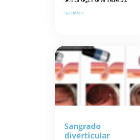
técnica según se va haciendo.
Leer Más »
Sangrado
diverticular