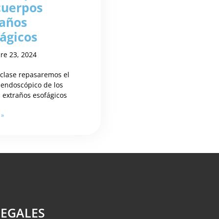
cuerpos
raños
ágicos
re 23, 2024
 clase repasaremos el
endoscópico de los
 extraños esofágicos
 »
LEGALES