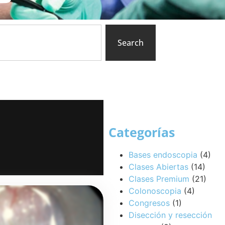
Search
Categorías
Bases endoscopia
(4)
Clases Abiertas
(14)
Clases Premium
(21)
Colonoscopia
(4)
Congresos
(1)
Disección y resección