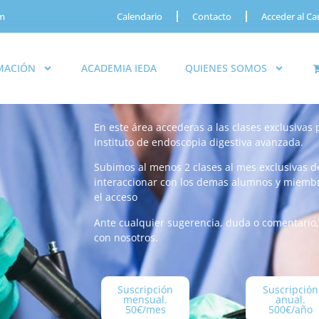
om
Calendario
Contacto
Acceder al C
MACIÓN
ACADEMIA IEDA
QUIENES SOMOS
En este área accederas a las clases exclusivas
instituto de endoscopia digestiva avanzada.
Subimos al menos 2 clases al mes exclusivas d
interaccionar con los demas alumnos y miembro
el acceso
Ante cualquier sugerencia, duda o comentario
con nosotros.
Suscripción
Suscripción
mensual.
anual.
50€/mes
500€/año