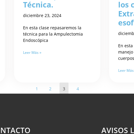
Técnica.
los 
Ext
diciembre 23, 2024
esof
En esta clase repasaremos la
diciemb
técnica para la Ampulectomia
Endoscópica
En esta
manejo 
Leer Más »
cuerpos
Leer Más
1
2
3
4
NTACTO
AVISOS 