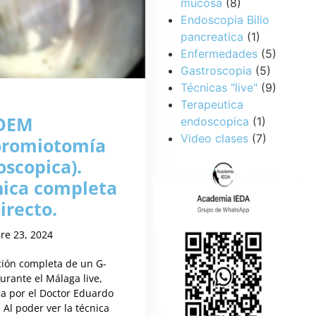
mucosa
(8)
Endoscopia Bilio
pancreatica
(1)
Enfermedades
(5)
Gastroscopia
(5)
Técnicas "live"
(9)
Terapeutica
OEM
endoscopica
(1)
Video clases
(7)
loromiotomía
scopica).
nica completa
irecto.
re 23, 2024
ción completa de un G-
rante el Málaga live,
da por el Doctor Eduardo
 Al poder ver la técnica