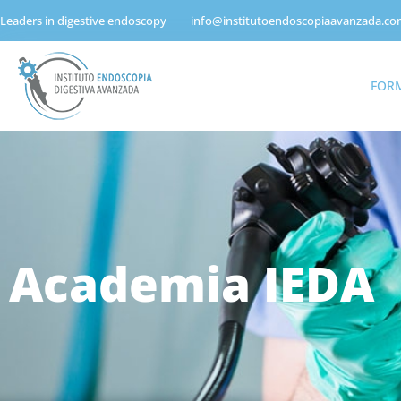
Leaders in digestive endoscopy
info@institutoendoscopiaavanzada.c
FOR
Academia IEDA