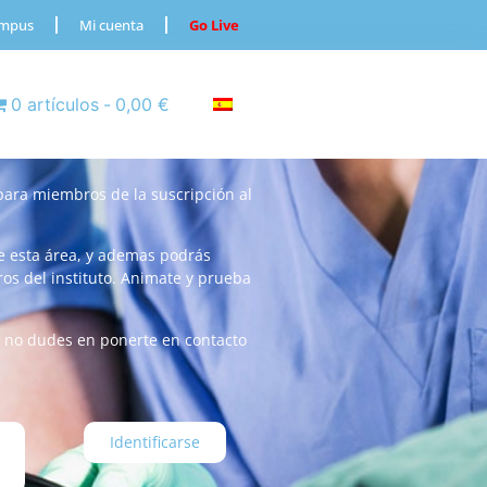
ampus
Mi cuenta
Go Live
0 artículos
0,00 €
 para miembros de la suscripción al
e esta área, y ademas podrás
s del instituto. Animate y prueba
, no dudes en ponerte en contacto
Identificarse