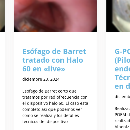
Esófago de Barret
G-P
tratado con Halo
(Pi
60 en «live»
endo
Téc
diciembre 23, 2024
en d
Esofago de Barret corto que
diciemb
tratamos por radiofrecuencia con
el dispositivo halo 60. El caso esta
Realiza
completo asi que podemos ver
POEM du
como se realiza y los detalles
realiza
técnicos del dispositivo
Albeniz.