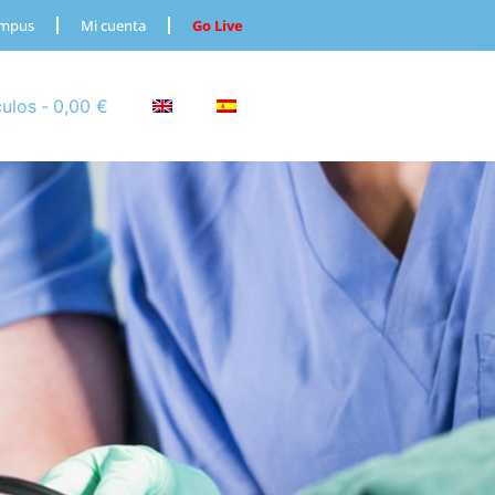
ampus
Mi cuenta
Go Live
culos
0,00 €