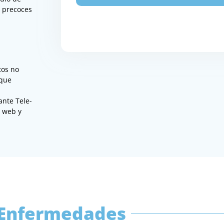
s precoces
tos no
rque
ante Tele-
a web y
Enfermedades