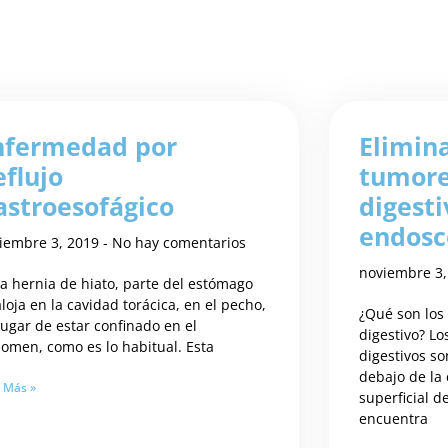
nfermedad por
Elimin
eflujo
tumore
astroesofágico
digesti
endosc
iembre 3, 2019
No hay comentarios
noviembre 3
la hernia de hiato, parte del estómago
aloja en la cavidad torácica, en el pecho,
¿Qué son lo
lugar de estar confinado en el
digestivo? L
omen, como es lo habitual. Esta
digestivos s
debajo de la
 Más »
superficial de
encuentra