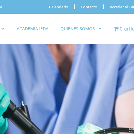
om
Calendario
Contacto
Acceder al C
ACADEMIA IEDA
QUIENES SOMOS
0 artí