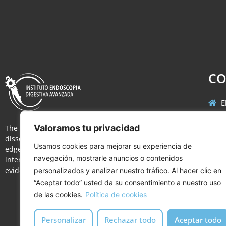
CO
E
i
Valoramos tu privacidad
The Institute of Advanced Endoscopy works to
disseminate the most advanced and cutting-
Usamos cookies para mejorar su experiencia de
edge endoscopic techniques currently available
navegación, mostrarle anuncios o contenidos
internationally and with the best scientific
evidence available.
personalizados y analizar nuestro tráfico. Al hacer clic en
“Aceptar todo” usted da su consentimiento a nuestro uso
de las cookies.
Política de cookies
Personalizar
Rechazar todo
Aceptar todo