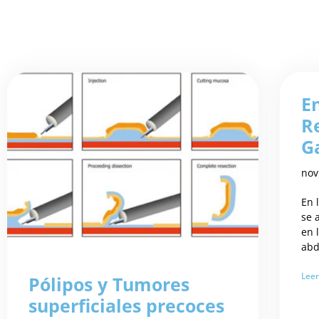
E
R
G
nov
En 
se 
en 
abd
Leer
Pólipos y Tumores
superficiales precoces