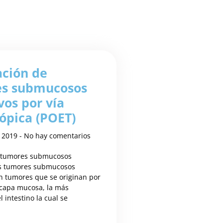
ación de
s submucosos
vos por vía
ópica (POET)
, 2019
No hay comentarios
s tumores submucosos
os tumores submucosos
on tumores que se originan por
 capa mucosa, la más
l intestino la cual se