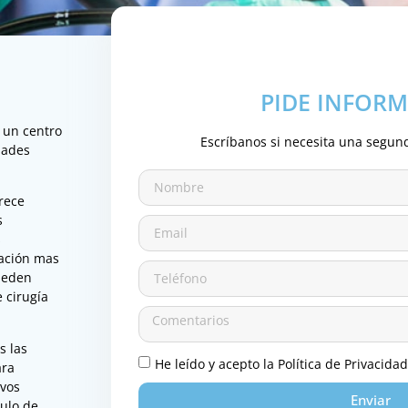
PIDE INFOR
 un centro
Escríbanos si necesita una segun
dades
rece
s
s
ración mas
pueden
 cirugía
s las
He leído y acepto la Política de Privacidad
ara
ivos
Enviar
culo de