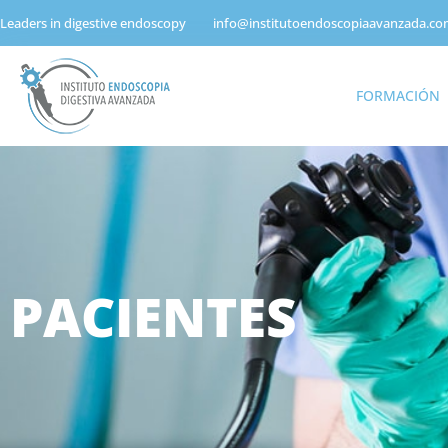
Leaders in digestive endoscopy
info@institutoendoscopiaavanzada.c
FORMACIÓN
PACIENTES