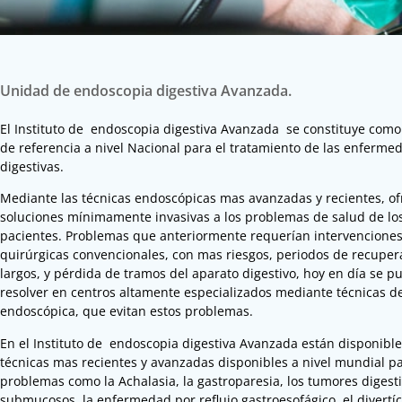
Unidad de endoscopia digestiva Avanzada.
El Instituto de endoscopia digestiva Avanzada se constituye como
de referencia a nivel Nacional para el tratamiento de las enferme
digestivas.
Mediante las técnicas endoscópicas mas avanzadas y recientes, of
soluciones mínimamente invasivas a los problemas de salud de lo
pacientes. Problemas que anteriormente requerían intervencione
quirúrgicas convencionales, con mas riesgos, periodos de recupe
largos, y pérdida de tramos del aparato digestivo, hoy en día se 
resolver en centros altamente especializados mediante técnicas de
endoscópica, que evitan estos problemas.
En el Instituto de endoscopia digestiva Avanzada están disponible
técnicas mas recientes y avanzadas disponibles a nivel mundial p
problemas como la Achalasia, la gastroparesia, los tumores digest
submucosos, la enfermedad por reflujo gastroesofágico, el divertí