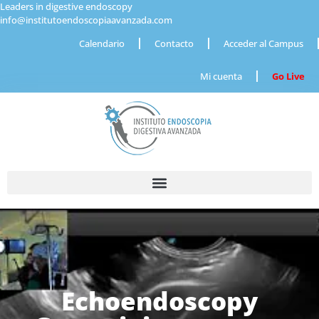
Leaders in digestive endoscopy
info@institutoendoscopiaavanzada.com
Calendario
Contacto
Acceder al Campus
Mi cuenta
Go Live
Echoendoscopy