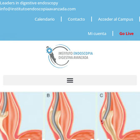
Leaders in digestive endoscopy
info@institutoendoscopiaavanzada.com
Calendario
Contacto
Acceder al Campus
Mi cuenta
Go Live