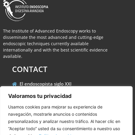
The Institute of Advanced Endoscopy works to
disseminate the most advanced and cutting-edge
endoscopic techniques currently available
internationally and with the best scientific evidence
available.
CONTACT
El endoscopista siglo XXI
info@institutoendoscopiaavanzada.com
Valoramos tu privacidad
LEGAL NOTICES
Usamos cookies para mejorar su experiencia de
navegación, mostrarle anuncios o contenidos
Aviso legal
personalizados y analizar nuestro tráfico. Al hacer clic en
Política de Cookies
“Aceptar todo” usted da su consentimiento a nuestro uso