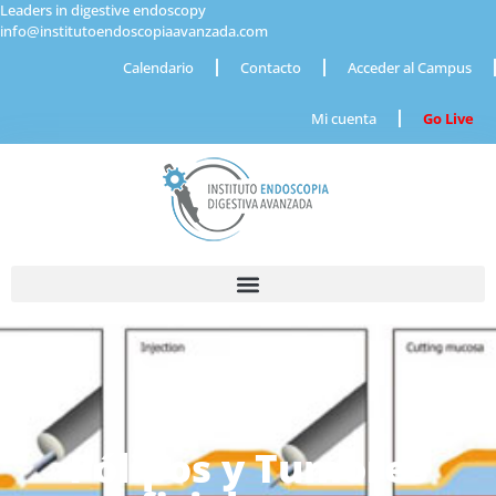
Leaders in digestive endoscopy
info@institutoendoscopiaavanzada.com
Calendario
Contacto
Acceder al Campus
Mi cuenta
Go Live
Pólipos y Tumores